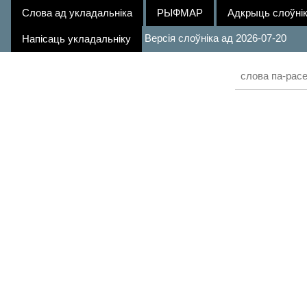
Cлова ад укладальніка
РЫФМАР
Адкрыць слоўнік
Версія слоўніка ад 2026-07-20
Напісаць укладальніку